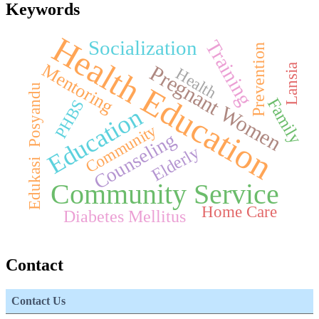
Keywords
Health Education
Training
Socialization
Prevention
Mentoring
Pregnant Women
Lansia
Health
Posyandu
Family
PHBS
Education
Community
Counseling
Elderly
Edukasi
Community Service
Home Care
Diabetes Mellitus
Contact
Contact Us