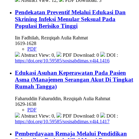
Abstract View: 12,
PDF Download: 3
Pendekatan Preventif Melalui Edukasi Dan
Skrining Infeksi Menular Seksual Pada
Populasi Berisiko Tinggi
Iin Fadhilah, Rezqiqah Aulia Rahmat
1619-1628
PDF
Abstract View: 0,
PDF Download: 0
DOI :
https://doi.org/10.59585/sosisabdimas.v4i4.1416
Edukasi Asuhan Keperawatan Pada Pasien
Asma (Manajemen Serangan Akut Di Tingkat
Rumah Tangga)
Faharuddin Faharuddin, Rezqiqah Aulia Rahmat
1629-1638
PDF
Abstract View: 0,
PDF Download: 0
DOI :
https://doi.org/10.59585/sosisabdimas.v4i4.1417
Pemberdayaan Remaja Melalui Pendidikan