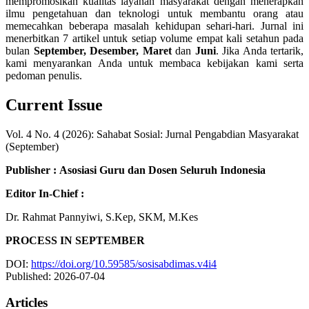
mempromosikan kualitas layanan masyarakat dengan menerapkan
ilmu pengetahuan dan teknologi untuk membantu orang atau
memecahkan beberapa masalah kehidupan sehari-hari. Jurnal ini
menerbitkan 7 artikel untuk setiap volume empat kali setahun pada
bulan
September, Desember, Maret
dan
Juni
. Jika Anda tertarik,
kami menyarankan Anda untuk membaca kebijakan kami serta
pedoman penulis.
Current Issue
Vol. 4 No. 4 (2026): Sahabat Sosial: Jurnal Pengabdian Masyarakat
(September)
Publisher :
Asosiasi Guru dan Dosen Seluruh Indonesia
Editor In-Chief :
Dr. Rahmat Pannyiwi, S.Kep, SKM, M.Kes
PROCESS IN SEPTEMBER
DOI:
https://doi.org/10.59585/sosisabdimas.v4i4
Published:
2026-07-04
Articles