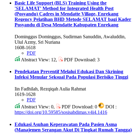
Basic Life Support (BLS) Training Using the
'SELAMAT' Method for Integrated Health Post
(Posyandu) Cadres in Mendatte Village, Enrekang
Regency
Pelatihan BHD Metode SELAMAT bagi Kader
Posyandu di Desa Mendatte Kabupaten Enrekang
Dominggus Dominggus, Sudirman Sanuddin, Awaluddin,
Ulul Azmy, Sri Nuriana
1608-1618
PDF
Abstract View: 12,
PDF Download: 3
Pendekatan Preventif Melalui Edukasi Dan Skrining
Infeksi Menular Seksual Pada Populasi Berisiko Tinggi
Iin Fadhilah, Rezqiqah Aulia Rahmat
1619-1628
PDF
Abstract View: 0,
PDF Download: 0
DOI :
https://doi.org/10.59585/sosisabdimas.v4i4.1416
Edukasi Asuhan Keperawatan Pada Pasien Asma
(Manajemen Serangan Akut Di Tingkat Rumah Tangga)