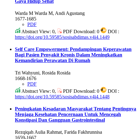
Gaya Hidup Sehat
Warda M Warda M, Andi Agustang
1677-1685
PDF
Abstract View: 0,
PDF Download: 0
DOI :
https://doi.org/10.59585/sosisabdimas.v4i4.1449
Self Care Empowerment: Pendampingan Keperawatan
Bagi Pasien Penyakit Kronis Dalam Meningkatkan
Kemandirian Perawatan Di Rumah
Tri Wahyuni, Rosida Rosida
1668-1676
PDF
Abstract View: 0,
PDF Download: 0
DOI :
https://doi.org/10.59585/sosisabdimas.v4i4.1448
Peningkatan Kesadaran Masyarakat Tentang Pentingnya
Menjaga Kesehatan Pencernaan Untuk Mencegah
Konstipasi Dan Gangguan Gastrointestinal
Rezqiqah Aulia Rahmat, Farida Fakhrunnisa
1659-1667