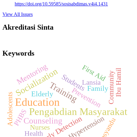
https://doi.org/10.59585/sosisabdimas.v4i4.1431
View All Issues
Akreditasi Sinta
Keywords
Mentoring
First Aid
Socialization
Ibu Hamil
Community
Students
Lansia
Training
Family
Prevention
Elderly
Adolescents
Education
Pengabdian Masyarakat
PHBS
Hypertension
Early Detection
Posyandu
Counseling
Nurses
Health