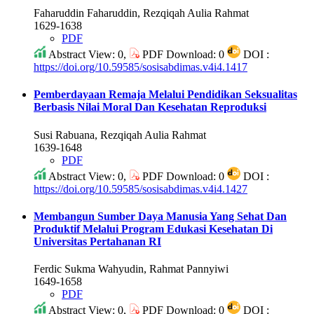
Faharuddin Faharuddin, Rezqiqah Aulia Rahmat
1629-1638
PDF
Abstract View: 0,
PDF Download: 0
DOI :
https://doi.org/10.59585/sosisabdimas.v4i4.1417
Pemberdayaan Remaja Melalui Pendidikan Seksualitas
Berbasis Nilai Moral Dan Kesehatan Reproduksi
Susi Rabuana, Rezqiqah Aulia Rahmat
1639-1648
PDF
Abstract View: 0,
PDF Download: 0
DOI :
https://doi.org/10.59585/sosisabdimas.v4i4.1427
Membangun Sumber Daya Manusia Yang Sehat Dan
Produktif Melalui Program Edukasi Kesehatan Di
Universitas Pertahanan RI
Ferdic Sukma Wahyudin, Rahmat Pannyiwi
1649-1658
PDF
Abstract View: 0,
PDF Download: 0
DOI :