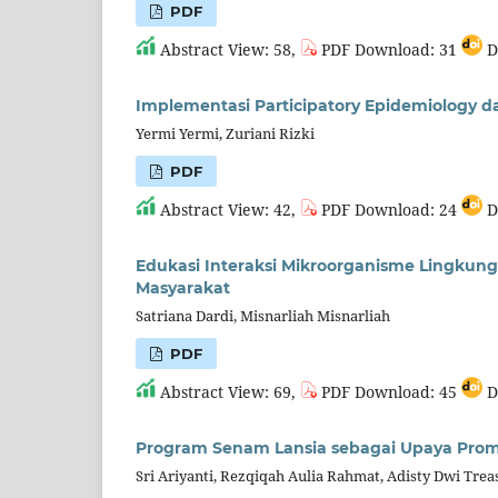
PDF
Abstract View: 58,
PDF Download: 31
D
Implementasi Participatory Epidemiology 
Yermi Yermi, Zuriani Rizki
PDF
Abstract View: 42,
PDF Download: 24
D
Edukasi Interaksi Mikroorganisme Lingkun
Masyarakat
Satriana Dardi, Misnarliah Misnarliah
PDF
Abstract View: 69,
PDF Download: 45
D
Program Senam Lansia sebagai Upaya Promo
Sri Ariyanti, Rezqiqah Aulia Rahmat, Adisty Dwi Trea