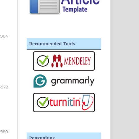
-964
Recommended Tools
-972
-980
Pengunjung