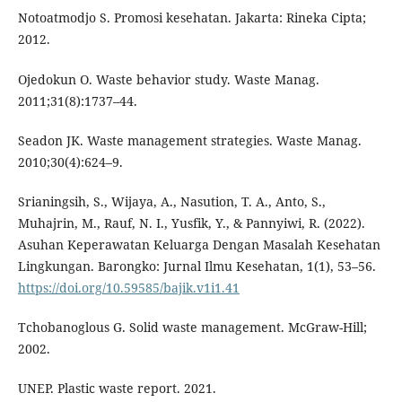
Notoatmodjo S. Promosi kesehatan. Jakarta: Rineka Cipta;
2012.
Ojedokun O. Waste behavior study. Waste Manag.
2011;31(8):1737–44.
Seadon JK. Waste management strategies. Waste Manag.
2010;30(4):624–9.
Srianingsih, S., Wijaya, A., Nasution, T. A., Anto, S.,
Muhajrin, M., Rauf, N. I., Yusfik, Y., & Pannyiwi, R. (2022).
Asuhan Keperawatan Keluarga Dengan Masalah Kesehatan
Lingkungan. Barongko: Jurnal Ilmu Kesehatan, 1(1), 53–56.
https://doi.org/10.59585/bajik.v1i1.41
Tchobanoglous G. Solid waste management. McGraw-Hill;
2002.
UNEP. Plastic waste report. 2021.