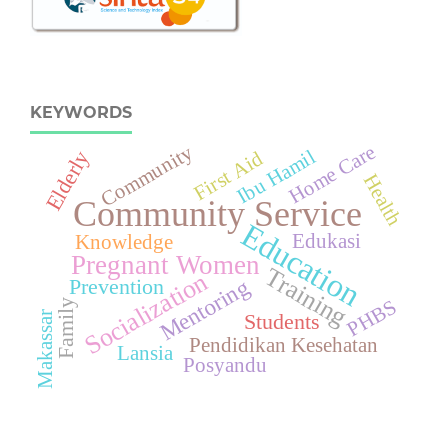
KEYWORDS
Community
Home Care
Ibu Hamil
Elderly
First Aid
Health
Community Service
Education
Edukasi
Knowledge
Pregnant Women
Training
Socialization
Mentoring
Prevention
PHBS
Family
Makassar
Students
Pendidikan Kesehatan
Lansia
Posyandu