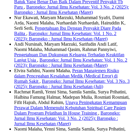
Batuk Yang Benar Dan Baik Dalam Preventif Penyakit Tb
Paru
,
Barongko: Jurnal Ilmu Kesehatan: Vol. 3 No. 2 (2025):
Barongko : Jurnal Ilmu Kesehatan (Maret)
Nur Ekawati, Maryam Marzuki, Muhammad Syafri, Darmi
Arda, Naomi Malaha, Nurhaedah Nurhaedah, Hairuddin K,
Serli Serli,
Pengetahuan Ibu Dengan Penyakit Diare Pada
Balita
,
Barongko: Jurnal Ilmu Kesehatan: Vol. 1 No. 2
(2023): Barongko : Jurnal Ilmu Kesehatan (Maret)
Andi Nursinah, Maryam Marzuki, Sarifudin Andi Latif,
Naomi Malaha, Muhammad Qasim, Rahmat Pannyiwi,
Pengetahuan Dan Dukungan Keluarga Terhadap Keaktifan
Lanjut Usia
,
Barongko: Jurnal Ilmu Kesehatan: Vol. 1 No. 2
(2023): Barongko : Jurnal Ilmu Kesehatan (Maret)
Elvira Safidni, Naomi Malaha,
Peran Manajemen Risiko
dalam Pencegahan Kesalahan Medik (Medical Error) di
Rumah Sakit
,
Barongko: Jurnal Ilmu Kesehatan: Vol. 3 No. 3
(2025): Barongko : Jurnal Ilmu Kesehatan (Juli)
Rachmat Ramli, Yenni Sima, Samila Samila, Surya Prihatini,
Halbina Famung Halmar, Madepan Mulia, Rosmiati Rosmiati,
Fifit Hajrah, Abdul Rahim,
Upaya Peningkatan Kemampuan
Perawat Dalam Memenuhi Kebutuhan Spiritual Care Pasien
Dalam Program Pelatihan In House Training
,
Barongko:
Jurnal Ilmu Kesehatan: Vol. 3 No. 2 (2025): Barongko :
Jurnal Ilmu Kesehatan (Maret)
Naomi Malaha, Yenni Sima, Samila Samila, Surya Prihatini,