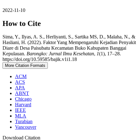
2022-11-10
How to Cite
Sima, Y., Ilyas, A. S., Herliyanti, S., Sartika MS, D., Malaha, N., &
Hasliani, H. (2022). Faktor Yang Mempengaruhi Kejadian Penyakit
Diare di Desa Paisubatu Kecamatan Buko Kabupaten Banggai
Kepulauan.
Barongko: Jurnal Ilmu Kesehatan
,
1
(1), 17–28.
https://doi.org/10.59585/bajik.v1i1.18
More Citation Formats
ACM
ACS
APA
ABNT
Chicago
Harvard
IEEE
MLA
Turabian
Vancouver
Download Citation