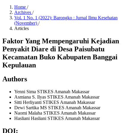
Home
/
Archives
/
Vol. 1 No. 1 (2022): Barongko : Jurnal Ilmu Kesehatan
(November)
/
Articles
Faktor Yang Mempengaruhi Kejadian
Penyakit Diare di Desa Paisubatu
Kecamatan Buko Kabupaten Banggai
Kepulauan
Authors
Yenni Sima
STIKES Amanah Makassar
Asmiana S. Ilyas
STIKES Amanah Makassar
Sitti Herliyanti
STIKES Amanah Makassar
Dewi Sartika MS
STIKES Amanah Makassar
Naomi Malaha
STIKES Amanah Makassar
Hasliani Hasliani
STIKES Amanah Makassar
DOI: