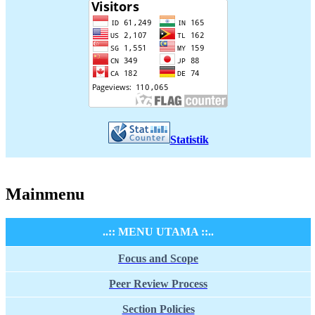
Statistik
Mainmenu
..:: MENU UTAMA ::..
Focus and Scope
Peer Review Process
Section Policies