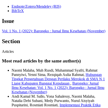
Endnote/Zotero/Mendeley (RIS)
BibTeX
Issue
Vol. 1 No. 1 (2022): Barongko : Jurnal Ilmu Kesehatan (November)
Section
Articles
Most read articles by the same author(s)
Naomi Malaha, Muh Rusdi, Muhammad Syafri, Rahmat
Pannyiwi, Yenni Sima, Rezqiqah Aulia Rahmat,
Hubungan
Tingkat Pengetahuan Dengan Perilaku Merokok di SMA N 1
Liang Kabupaten Banggai Kepulauan
,
Barongko: Jurnal
Ilmu Kesehatan: Vol. 1 No. 1 (2022): Barongko : Jurnal Ilmu
Kesehatan (November)
Andi Kamal M. Sallo, Yona Sahalessy, Naomi Malaha,
Natalia Debi Subani, Medy Purwanto, Nurul Aisyiyah
Puspitarini, Rosmiati Rosmiati,
Implementasi Praktik Etika