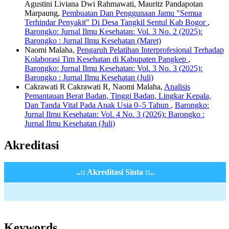
Agustini Liviana Dwi Rahmawati, Mauritz Pandapotan
Marpaung,
Pembuatan Dan Penggunaan Jamu "Semua
Terhindar Penyakit" Di Desa Tangkil Sentul Kab Bogor
,
Barongko: Jurnal Ilmu Kesehatan: Vol. 3 No. 2 (2025):
Barongko : Jurnal Ilmu Kesehatan (Maret)
Naomi Malaha,
Pengaruh Pelatihan Interprofesional Terhadap
Kolaborasi Tim Kesehatan di Kabupaten Pangkep
,
Barongko: Jurnal Ilmu Kesehatan: Vol. 3 No. 3 (2025):
Barongko : Jurnal Ilmu Kesehatan (Juli)
Cakrawati R Cakrawati R, Naomi Malaha,
Analisis
Pemantauan Berat Badan, Tinggi Badan, Lingkar Kepala,
Dan Tanda Vital Pada Anak Usia 0–5 Tahun
,
Barongko:
Jurnal Ilmu Kesehatan: Vol. 4 No. 3 (2026): Barongko :
Jurnal Ilmu Kesehatan (Juli)
Akreditasi
..:: Akreditasi Sinta ::..
Keywords