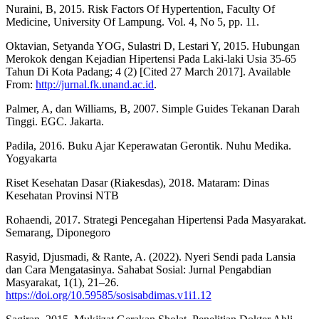
Nuraini, B, 2015. Risk Factors Of Hypertention, Faculty Of
Medicine, University Of Lampung. Vol. 4, No 5, pp. 11.
Oktavian, Setyanda YOG, Sulastri D, Lestari Y, 2015. Hubungan
Merokok dengan Kejadian Hipertensi Pada Laki-laki Usia 35-65
Tahun Di Kota Padang; 4 (2) [Cited 27 March 2017]. Available
From:
http://jurnal.fk.unand.ac.id
.
Palmer, A, dan Williams, B, 2007. Simple Guides Tekanan Darah
Tinggi. EGC. Jakarta.
Padila, 2016. Buku Ajar Keperawatan Gerontik. Nuhu Medika.
Yogyakarta
Riset Kesehatan Dasar (Riakesdas), 2018. Mataram: Dinas
Kesehatan Provinsi NTB
Rohaendi, 2017. Strategi Pencegahan Hipertensi Pada Masyarakat.
Semarang, Diponegoro
Rasyid, Djusmadi, & Rante, A. (2022). Nyeri Sendi pada Lansia
dan Cara Mengatasinya. Sahabat Sosial: Jurnal Pengabdian
Masyarakat, 1(1), 21–26.
https://doi.org/10.59585/sosisabdimas.v1i1.12