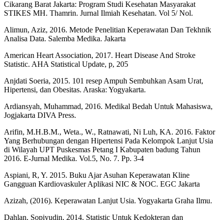
Cikarang Barat Jakarta: Program Studi Kesehatan Masyarakat
STIKES MH. Thamrin. Jurnal Ilmiah Kesehatan. Vol 5/ Nol.
Alimun, Aziz, 2016. Metode Penelitian Keperawatan Dan Tekhnik
Analisa Data. Salemba Medika. Jakarta
American Heart Association, 2017. Heart Disease And Stroke
Statistic. AHA Statistical Update, p, 205
Anjdati Soeria, 2015. 101 resep Ampuh Sembuhkan Asam Urat,
Hipertensi, dan Obesitas. Araska: Yogyakarta.
Ardiansyah, Muhammad, 2016. Medikal Bedah Untuk Mahasiswa,
Jogjakarta DIVA Press.
Arifin, M.H.B.M., Weta., W., Ratnawati, Ni Luh, KA. 2016. Faktor
Yang Berhubungan dengan Hipertensi Pada Kelompok Lanjut Usia
di Wilayah UPT Puskesmas Petang I Kabupaten badung Tahun
2016. E-Jurnal Medika. Vol.5, No. 7. Pp. 3-4
Aspiani, R, Y. 2015. Buku Ajar Asuhan Keperawatan Kline
Gangguan Kardiovaskuler Aplikasi NIC & NOC. EGC Jakarta
Azizah, (2016). Keperawatan Lanjut Usia. Yogyakarta Graha Ilmu.
Dahlan, Sopiyudin, 2014. Statistic Untuk Kedokteran dan