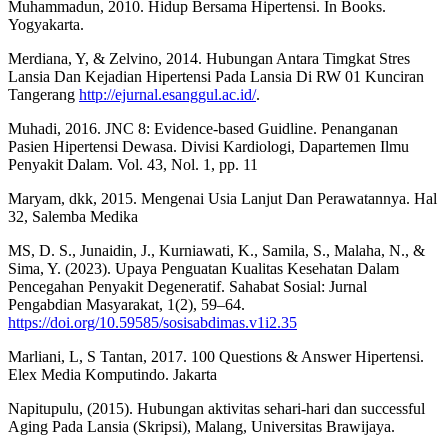
Muhammadun, 2010. Hidup Bersama Hipertensi. In Books.
Yogyakarta.
Merdiana, Y, & Zelvino, 2014. Hubungan Antara Timgkat Stres
Lansia Dan Kejadian Hipertensi Pada Lansia Di RW 01 Kunciran
Tangerang
http://ejurnal.esanggul.ac.id/
.
Muhadi, 2016. JNC 8: Evidence-based Guidline. Penanganan
Pasien Hipertensi Dewasa. Divisi Kardiologi, Dapartemen Ilmu
Penyakit Dalam. Vol. 43, Nol. 1, pp. 11
Maryam, dkk, 2015. Mengenai Usia Lanjut Dan Perawatannya. Hal
32, Salemba Medika
MS, D. S., Junaidin, J., Kurniawati, K., Samila, S., Malaha, N., &
Sima, Y. (2023). Upaya Penguatan Kualitas Kesehatan Dalam
Pencegahan Penyakit Degeneratif. Sahabat Sosial: Jurnal
Pengabdian Masyarakat, 1(2), 59–64.
https://doi.org/10.59585/sosisabdimas.v1i2.35
Marliani, L, S Tantan, 2017. 100 Questions & Answer Hipertensi.
Elex Media Komputindo. Jakarta
Napitupulu, (2015). Hubungan aktivitas sehari-hari dan successful
Aging Pada Lansia (Skripsi), Malang, Universitas Brawijaya.