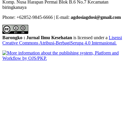
Komp. Nusa Harapan Permai Blok B.6 No.7 Kecamatan
biringkanaya
Phone: +62852-9845-6666 | E-mail:
agdosiagdosi@gmail.com
Barongko : Jurnal Ilmu Kesehatan
is licensed under a
Lisensi
Creative Commons Atribusi-BerbagiSerupa 4.0 Internasional
.