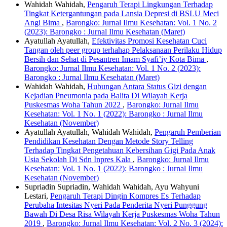
Wahidah Wahidah,
Pengaruh Terapi Lingkungan Terhadap
Tingkat Ketergantungan pada Lansia Depresi di BSLU Meci
Angi Bima
,
Barongko: Jurnal Ilmu Kesehatan: Vol. 1 No. 2
(2023): Barongko : Jurnal Ilmu Kesehatan (Maret)
Ayatullah Ayatullah,
Efektivitas Promosi Kesehatan Cuci
Tangan oleh peer group terhahap Pelaksanaan Perilaku Hidup
Bersih dan Sehat di Pesantren Imam Syafi’iy Kota Bima
,
Barongko: Jurnal Ilmu Kesehatan: Vol. 1 No. 2 (2023):
Barongko : Jurnal Ilmu Kesehatan (Maret)
Wahidah Wahidah,
Hubungan Antara Status Gizi dengan
Kejadian Pneumonia pada Balita Di Wilayah Kerja
Puskesmas Woha Tahun 2022
,
Barongko: Jurnal Ilmu
Kesehatan: Vol. 1 No. 1 (2022): Barongko : Jurnal Ilmu
Kesehatan (November)
Ayatullah Ayatullah, Wahidah Wahidah,
Pengaruh Pemberian
Pendidikan Kesehatan Dengan Metode Story Telling
Terhadap Tingkat Pengetahuan Kebersihan Gigi Pada Anak
Usia Sekolah Di Sdn Inpres Kala
,
Barongko: Jurnal Ilmu
Kesehatan: Vol. 1 No. 1 (2022): Barongko : Jurnal Ilmu
Kesehatan (November)
Supriadin Supriadin, Wahidah Wahidah, Ayu Wahyuni
Lestari,
Pengaruh Terapi Dingin Kompres Es Terhadap
Perubaha Intesitas Nyeri Pada Penderita Nyeri Punggung
Bawah Di Desa Risa Wilayah Kerja Puskesmas Woha Tahun
2019
,
Barongko: Jurnal Ilmu Kesehatan: Vol. 2 No. 3 (2024):