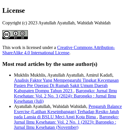
License
Copyright (c) 2023 Ayatullah Ayatullah, Wahidah Wahidah
This work is licensed under a
Creative Commons Attribution-
ShareAlike 4.0 International License
.
Most read articles by the same author(s)
Mukhlis Mukhlis, Ayatullah Ayatullah, Amirul Kadafi,
Analisis Faktor Yang Mempengaruhi Tingkat Kecemasan
Pasien Pre Operasi Di Rumah Sakit Umum Daerah
Kabupaten Dompu Tahun 2023
,
Barongko: Jurnal Ilmu
Kesehatan: Vol. 2 No. 3 (2024): Barongko : Jurnal Ilmu
Kesehatan (Juli)
Ayatullah Ayatullah, Wahidah Wahidah,
Pengaruh Balance
Exercise (Latihan Keseimbangan) Terhadap Resiko Jatuh
pada Lansia di BSLU Meci Angi Kota Bima
,
Barongko:
Jurnal Ilmu Kesehatan: Vol. 2 No. 1 (2023): Barongko :
Jurnal Ilmu Kesehatan (November)