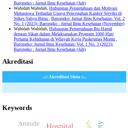
Barongko : Jurnal Ilmu Kesehatan (Juli)
Wahidah Wahidah,
Hubungan Pengetahuan dan Motivasi
Mahasiswa Terhadap Upaya Pencegahan Kanker Serviks di
Stikes Yahya Bima
,
Barongko: Jurnal Ilmu Kesehatan: Vol. 2
No. 1 (2023): Barongko : Jurnal Ilmu Kesehatan (November)
Wahidah Wahidah,
Hubungan Pengetahuan Ibu Hamil
dengan Sikap dalam Melaksanakan Program 1000 Hari
Pertama Kehidupan di Wilayah Kerja Puskesmas Monta
,
Barongko: Jurnal Ilmu Kesehatan: Vol. 1 No. 3 (2023):
Barongko : Jurnal Ilmu Kesehatan (Juli)
Akreditasi
..:: Akreditasi Sinta ::..
Keywords
Vape
Attitude
Hospital