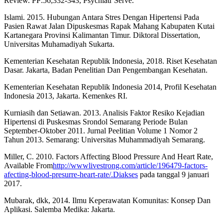
Review. PP:56;332-343, Psychiatr Serve.
Islami. 2015. Hubungan Antara Stres Dengan Hipertensi Pada
Pasien Rawat Jalan Dipuskesmas Rapak Mahang Kabupaten Kutai
Kartanegara Provinsi Kalimantan Timur. Diktoral Dissertation,
Universitas Muhamadiyah Sukarta.
Kementerian Kesehatan Republik Indonesia, 2018. Riset Kesehatan
Dasar. Jakarta, Badan Penelitian Dan Pengembangan Kesehatan.
Kementerian Kesehatan Republik Indonesia 2014, Profil Kesehatan
Indonesia 2013, Jakarta. Kemenkes RI.
Kurniasih dan Setiawan. 2013. Analisis Faktor Resiko Kejadian
Hipertensi di Puskesmas Srondol Semarang Periode Bulan
September-Oktober 2011. Jurnal Peelitian Volume 1 Nomor 2
Tahun 2013. Semarang: Universitas Muhammadiyah Semarang.
Miller, C. 2010. Factors Affecting Blood Pressure And Heart Rate,
Available From
http://wwwlivestrong.com/article/196479-factors-
afecting-blood-presurre-heart-rate/.Diakses
pada tanggal 9 januari
2017.
Mubarak, dkk, 2014. Ilmu Keperawatan Komunitas: Konsep Dan
Aplikasi. Salemba Medika: Jakarta.