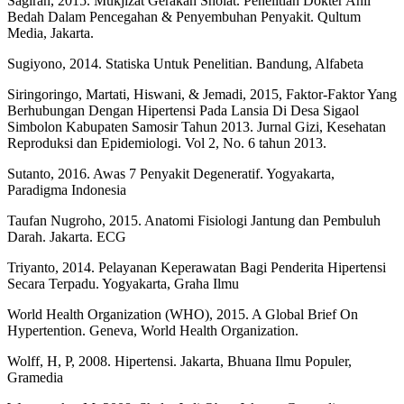
Sagiran, 2015. Mukjizat Gerakan Sholat. Penelitian Dokter Ahli
Bedah Dalam Pencegahan & Penyembuhan Penyakit. Qultum
Media, Jakarta.
Sugiyono, 2014. Statiska Untuk Penelitian. Bandung, Alfabeta
Siringoringo, Martati, Hiswani, & Jemadi, 2015, Faktor-Faktor Yang
Berhubungan Dengan Hipertensi Pada Lansia Di Desa Sigaol
Simbolon Kabupaten Samosir Tahun 2013. Jurnal Gizi, Kesehatan
Reproduksi dan Epidemiologi. Vol 2, No. 6 tahun 2013.
Sutanto, 2016. Awas 7 Penyakit Degeneratif. Yogyakarta,
Paradigma Indonesia
Taufan Nugroho, 2015. Anatomi Fisiologi Jantung dan Pembuluh
Darah. Jakarta. ECG
Triyanto, 2014. Pelayanan Keperawatan Bagi Penderita Hipertensi
Secara Terpadu. Yogyakarta, Graha Ilmu
World Health Organization (WHO), 2015. A Global Brief On
Hypertention. Geneva, World Health Organization.
Wolff, H, P, 2008. Hipertensi. Jakarta, Bhuana Ilmu Populer,
Gramedia