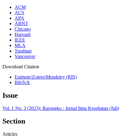
ACM
ACS
APA
ABNT
Chicago
Harvard
IEEE
MLA
Turabian
Vancouver
Download Citation
Endnote/Zotero/Mendeley (RIS)
BibTeX
Issue
Vol. 1 No. 3 (2023): Barongko : Jurnal Ilmu Kesehatan (Juli)
Section
Articles