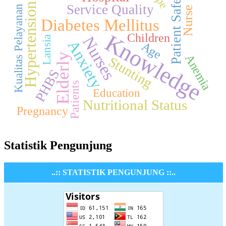
Patient Safety
Hypertension
Service Quality
Kualitas Pelayanan
Nurse
Diabetes Mellitus
Knowledge
Children
Nurses
Lansia
Anxiety
Age
Elderly
Anemia
Stunting
PHBS
Patients
Education
Nutritional Status
Pregnancy
Statistik Pengunjung
..:: STATISTIK PENGUNJUNG ::..