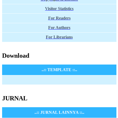
Visitor Statistics
For Readers
For Authors
For Librarians
Download
..:: TEMPLATE ::..
JURNAL
..:: JURNAL LAINNYA ::..