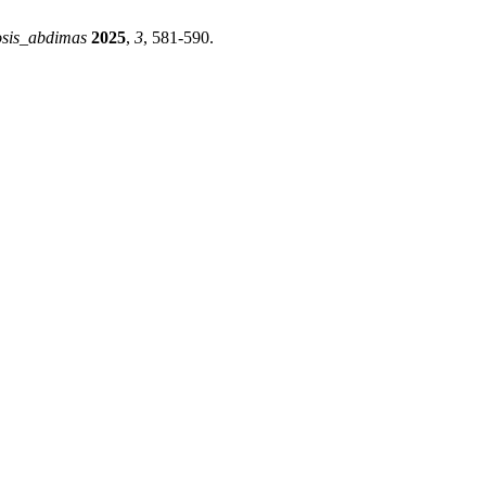
osis_abdimas
2025
,
3
, 581-590.