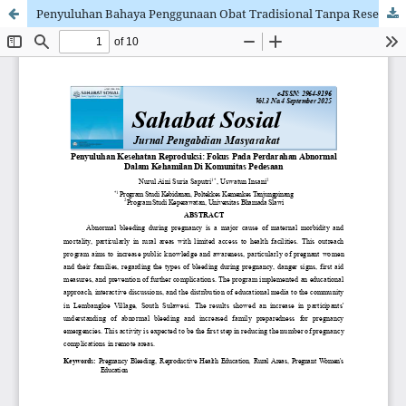
Penyuluhan Bahaya Penggunaan Obat Tradisional Tanpa Resep Selama Kehamilan Terhadap Risiko Abortus