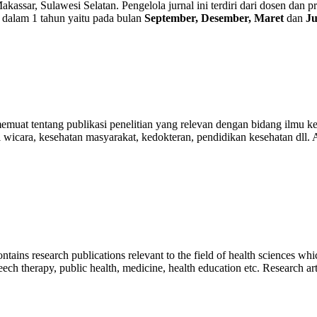
ar, Sulawesi Selatan. Pengelola jurnal ini terdiri dari dosen dan prak
li dalam 1 tahun yaitu pada bulan
September, Desember,
Maret
dan
Ju
uat tentang publikasi penelitian yang relevan dengan bidang ilmu kes
api wicara, kesehatan masyarakat, kedokteran, pendidikan kesehatan dll. 
 contains research publications relevant to the field of health sciences 
peech therapy, public health, medicine, health education etc. Research ar