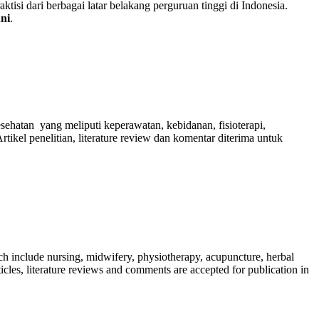
tisi dari berbagai latar belakang perguruan tinggi di Indonesia.
ni
.
ehatan yang meliputi keperawatan, kebidanan, fisioterapi,
Artikel penelitian, literature review dan komentar diterima untuk
which include nursing, midwifery, physiotherapy, acupuncture, herbal
ticles, literature reviews and comments are accepted for publication in