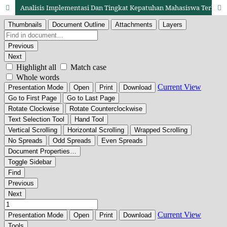
Analisis Implementasi Dan Tingkat Kepatuhan Mahasiswa Terhadap Etika Berpakaian Dan Komunikasi Di Universitas Negeri Medan